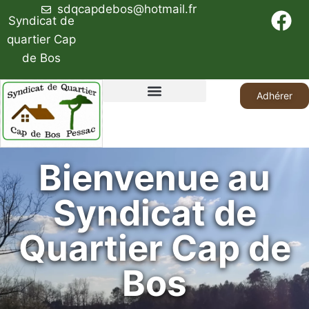
sdqcapdebos@hotmail.fr
Syndicat de
quartier Cap
de Bos
Adhérer
Le syndicat de quartier
Bienvenue au
Syndicat de
Quartier Cap de
Bos