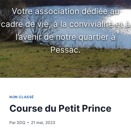
Votre association dédiée au
cadre de vie, à la convivialité et à
l’avenir de notre quartier à
Pessac.
NON CLASSÉ
Course du Petit Prince
Par
SDQ
21 mai, 2023