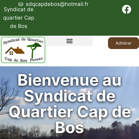
sdqcapdebos@hotmail.fr
Syndicat de
quartier Cap
de Bos
Adhérer
Le syndicat de quartier
Bienvenue au
Syndicat de
Quartier Cap de
Bos